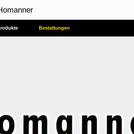
n Homanner
rodukte
Bestattungen