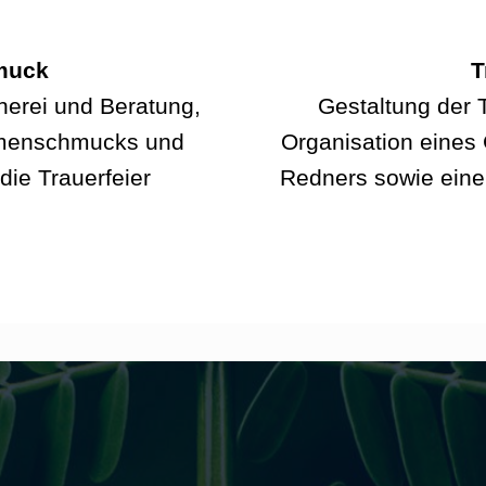
muck
T
nerei und Beratung,
Gestaltung der T
umenschmucks und
Organisation eines 
ie Trauerfeier
Redners sowie ein